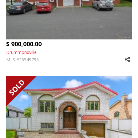
$ 900,000.00
Drummondville
MLS #25549796