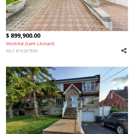
$ 899,900.00
Montréal (Saint-Léonard)
MLS #16267830