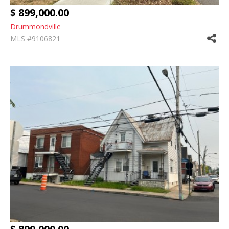
$ 899,000.00
Drummondville
MLS #9106821