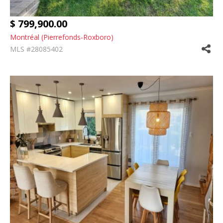
$ 799,900.00
Montréal (Pierrefonds-Roxboro)
MLS #28085402