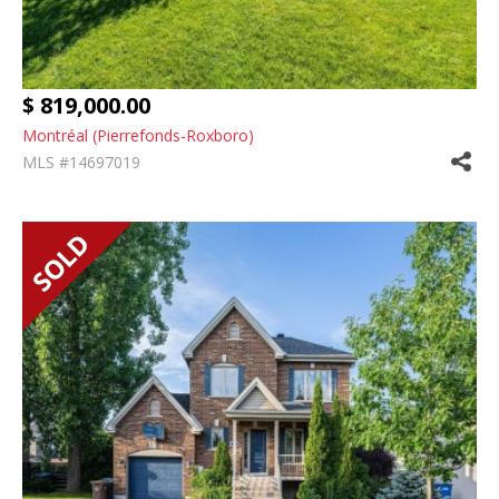
$ 819,000.00
Montréal (Pierrefonds-Roxboro)
MLS #14697019