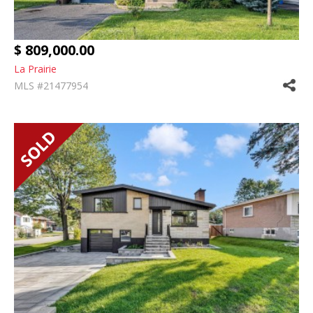
$ 809,000.00
La Prairie
MLS #21477954