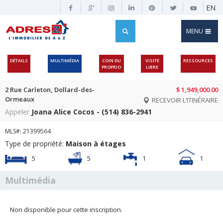
EN
MENU
DÉTAILS
MULTIMÉDIA
COIN DU
VISITE
RESSOURCES
PROPRIO
LIBRE
2 Rue Carleton, Dollard-des-
$ 1,949,000.00
Ormeaux
RECEVOIR L’ITINÉRAIRE
Appeler
Joana Alice Cocos - (514) 836-2941
MLS#: 21399564
Type de propriété:
Maison à étages
5
5
1
1
Multimédia
Non disponible pour cette inscription.