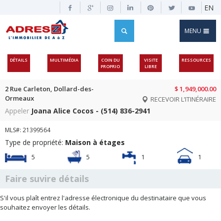
EN
MENU
DÉTAILS
MULTIMÉDIA
COIN DU
VISITE
RESSOURCES
PROPRIO
LIBRE
2 Rue Carleton, Dollard-des-
$ 1,949,000.00
Ormeaux
RECEVOIR L’ITINÉRAIRE
Appeler
Joana Alice Cocos - (514) 836-2941
MLS#: 21399564
Type de propriété:
Maison à étages
5
5
1
1
Faire suvire détails
S'il vous plaît entrez l'adresse électronique du destinataire que vous
souhaitez envoyer les détails.