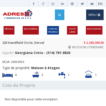
EN
MENU
DÉTAILS
MULTIMÉDIA
COIN DU
VISITE
RESSOURCES
PROPRIO
LIBRE
225 Handfield Circle, Dorval
$ 2,280,000.00
RECEVOIR L’ITINÉRAIRE
Appeler
Georgiana Cretu - (514) 781-8826
MLS#: 28659054
Type de propriété:
Maison à étages
6
3
1
1
Coin du Proprio
Non disponible pour cette inscription.