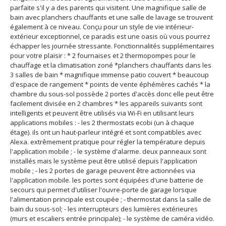
parfaite s'il y a des parents qui visitent. Une magnifique salle de
bain avec planchers chauffants et une salle de lavage se trouvent
également à ce niveau. Conçu pour un style de vie intérieur-
extérieur exceptionnel, ce paradis est une oasis où vous pourrez
échapper les journée stressante. Fonctionnalités supplémentaires
pour votre plaisir : * 2 fournaises et 2 thermopompes pour le
chauffage et la climatisation zoné *planchers chauffants dans les
3 salles de bain * magnifique immense patio couvert * beaucoup
d'espace de rangement * points de vente éphémères cachés * la
chambre du sous-sol possède 2 portes d'accès donc elle peut être
facilement divisée en 2 chambres * les appareils suivants sont
intelligents et peuvent être utilisés via Wi-Fi en utilisant leurs
applications mobiles : - les 2 thermostats ecobi (un à chaque
étage). ils ont un haut-parleur intégré et sont compatibles avec
Alexa. extrêmement pratique pour régler la température depuis
l'application mobile ; - le système d'alarme. deux panneaux sont
installés mais le système peut être utilisé depuis l'application
mobile ; - les 2 portes de garage peuvent être actionnées via
l'application mobile. les portes sont équipées d'une batterie de
secours qui permet d'utiliser l'ouvre-porte de garage lorsque
l'alimentation principale est coupée ; - thermostat dans la salle de
bain du sous-sol; - les interrupteurs des lumières extérieures
(murs et escaliers entrée principale); - le système de caméra vidéo.