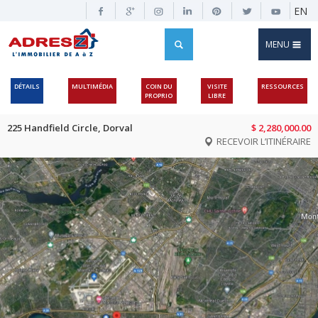
EN
MENU
DÉTAILS
MULTIMÉDIA
COIN DU
VISITE
RESSOURCES
PROPRIO
LIBRE
225 Handfield Circle, Dorval
$ 2,280,000.00
RECEVOIR L’ITINÉRAIRE