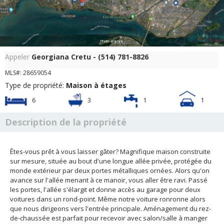
Photo aérienne
Appeler
Georgiana Cretu - (514) 781-8826
MLS#: 28659054
Type de propriété:
Maison à étages
6
3
1
1
Description de la propriété
Êtes-vous prêt à vous laisser gâter? Magnifique maison construite
sur mesure, située au bout d'une longue allée privée, protégée du
monde extérieur par deux portes métalliques ornées. Alors qu'on
avance sur l'allée menant à ce manoir, vous aller être ravi. Passé
les portes, l'allée s'élargit et donne accès au garage pour deux
voitures dans un rond-point. Même notre voiture ronronne alors
que nous dirigeons vers l'entrée principale. Aménagement du rez-
de-chaussée est parfait pour recevoir avec salon/salle à manger