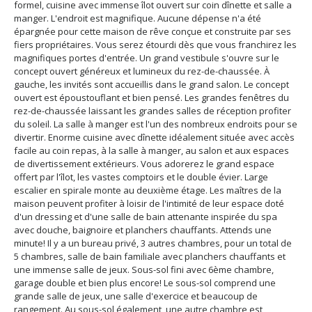
formel, cuisine avec immense îlot ouvert sur coin dînette et salle a
manger. L'endroit est magnifique. Aucune dépense n'a été
épargnée pour cette maison de rêve conçue et construite par ses
fiers propriétaires. Vous serez étourdi dès que vous franchirez les
magnifiques portes d'entrée. Un grand vestibule s'ouvre sur le
concept ouvert généreux et lumineux du rez-de-chaussée. À
gauche, les invités sont accueillis dans le grand salon. Le concept
ouvert est époustouflant et bien pensé. Les grandes fenêtres du
rez-de-chaussée laissant les grandes salles de réception profiter
du soleil. La salle à manger est l'un des nombreux endroits pour se
divertir. Enorme cuisine avec dînette idéalement située avec accès
facile au coin repas, à la salle à manger, au salon et aux espaces
de divertissement extérieurs. Vous adorerez le grand espace
offert par l'îlot, les vastes comptoirs et le double évier. Large
escalier en spirale monte au deuxième étage. Les maîtres de la
maison peuvent profiter à loisir de l'intimité de leur espace doté
d'un dressing et d'une salle de bain attenante inspirée du spa
avec douche, baignoire et planchers chauffants. Attends une
minute! Il y a un bureau privé, 3 autres chambres, pour un total de
5 chambres, salle de bain familiale avec planchers chauffants et
une immense salle de jeux. Sous-sol fini avec 6ème chambre,
garage double et bien plus encore! Le sous-sol comprend une
grande salle de jeux, une salle d'exercice et beaucoup de
rangement. Au sous-sol également, une autre chambre est