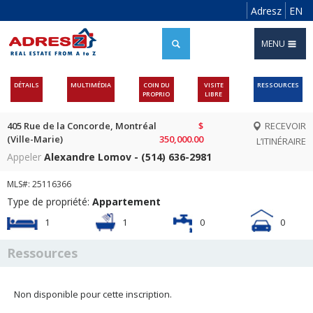
Adresz
EN
MENU
DÉTAILS
MULTIMÉDIA
COIN DU
VISITE
RESSOURCES
PROPRIO
LIBRE
405 Rue de la Concorde, Montréal
$
RECEVOIR
(Ville-Marie)
350,000.00
L’ITINÉRAIRE
Appeler
Alexandre Lomov - (514) 636-2981
MLS#: 25116366
Type de propriété:
Appartement
1
1
0
0
Ressources
Non disponible pour cette inscription.