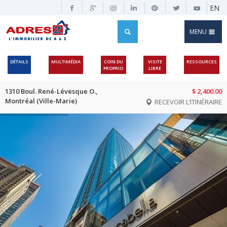
EN
MENU
DÉTAILS
MULTIMÉDIA
COIN DU
VISITE
RESSOURCES
PROPRIO
LIBRE
1310 Boul. René-Lévesque O.,
$ 2,400.00
Montréal (Ville-Marie)
RECEVOIR L’ITINÉRAIRE