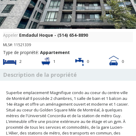
Façade
Appeler
Emdadul Hoque - (514) 654-8890
MLS#: 11521339
Type de propriété:
Appartement
2
1
0
0
Description de la propriété
Superbe emplacement! Magnifique condo au coeur du centre-ville
de Montréal! Il possède 2 chambres, 1 salle de bain et 1 balcon au
14e étage et offre un aménagement ouvert et moderne et 1 casier.
Situé au coeur du Golden Square Mile de Montréal, à quelques
mètres de l'Université Concordia et de la station de métro Guy.
L'immeuble offre une piscine extérieure au 6e étage et un gym. À
proximité de tous les services et commodités, de la gare Lucien-
L'Allier, des stations de métro, des transports en commun, des