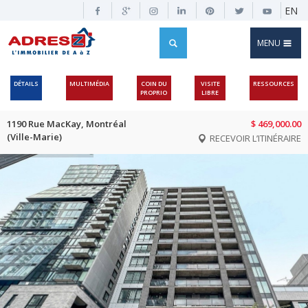
EN
MENU
DÉTAILS
MULTIMÉDIA
COIN DU
VISITE
RESSOURCES
PROPRIO
LIBRE
1190 Rue MacKay, Montréal
$ 469,000.00
(Ville-Marie)
RECEVOIR L’ITINÉRAIRE