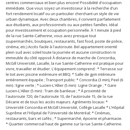
centres commerciaux et bien plus encore! Possibilité d'occupation
immédiate. Que vous soyez un investisseur à la recherche d'un
fort rendement locatif ou un particulier cherchant un style de vie
urbain dynamique. Avec deux chambres, il convient parfaitement
aux étudiants, aux professionnels ou aux petites familles. Idéal
pour investissement et occupation personnelle. À 1 minute à pied
de la rue Sainte-Catherine, vous avez presque tout
(supermarchés, boutiques, restaurants, fast food, poste de police,
cinéma, etc.) Accès facile à l'autoroute. Bel appartement orienté
plein sud avec soleil toute la journée et aucune construction ni
immeuble du côté opposé À distance de marche de Concordia,
McGill Université, Lasalle, la rue Sainte-Catherine est pratique pour
vivre, travailler et étudier. L'équipement comprend : * Terrasse sur
le toit avec piscine extérieure et BBQ; * Salle de gym intérieure
entièrement équipée ; Transport public: * Concordia (3 min), Peel (6
min) : ligne verte ; * Lucien-L'Allier (5 min) : Ligne Orange ; * Gare
Lucien-L'Allier (5 min) : Train de banlieue ; * À proximité de
l'autoroute 720, de l'autoroute 10, de l'autoroute 15, de la rue
Décarie et de tous les accès majeurs. Agréments locaux: *
Université Concordia et McGill Université, Collège Lasalle * L'Hôpital
Suprême et l'Hôpital de l'Université de Montréal; * Cinémas,
restaurants, bars et cafés ; * Supermarché, épicerie et pharmacie.
* Quartier commercial haut de gamme sur la rue Sainte-Catherine.