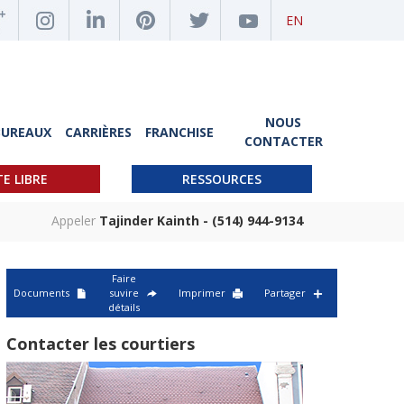
EN
NOUS
BUREAUX
CARRIÈRES
FRANCHISE
CONTACTER
TE LIBRE
RESSOURCES
Appeler
Tajinder Kainth - (514) 944-9134
Faire
Documents
suvire
Imprimer
Partager
détails
Contacter les courtiers