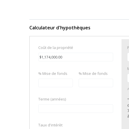
Calculateur d'hypothèques
Coût de la propriété
% Mise de fonds
% Mise de fonds
P
Terme (années)
7
à
Taux d'intérèt