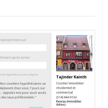
Paiement mensuel
Montant après terme
rime hypothécaire non comprise.
Tajinder Kainth
Courtier immobilier
"Nos courtiers hypothécaires se
résidentiel et
déplacent chez vous 7 jours sur
commercial
... Appelez moi pour avoir accès
 des taux préférentiels."
(514) 944-9134
Reseau Immobilier
Adresz
Imprimer