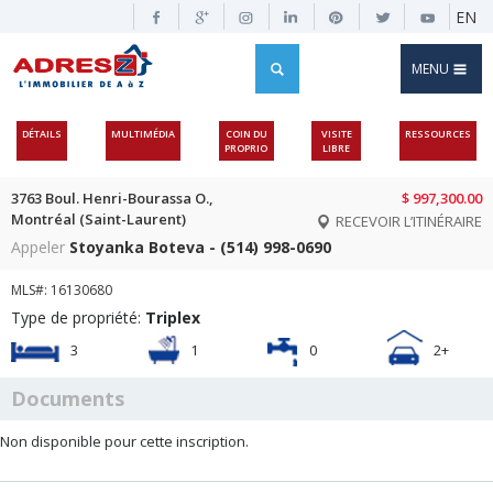
EN
MENU
DÉTAILS
MULTIMÉDIA
COIN DU
VISITE
RESSOURCES
PROPRIO
LIBRE
3763 Boul. Henri-Bourassa O.,
$ 997,300.00
Montréal (Saint-Laurent)
RECEVOIR L’ITINÉRAIRE
Appeler
Stoyanka Boteva - (514) 998-0690
MLS#: 16130680
Type de propriété:
Triplex
3
1
0
2+
Documents
Non disponible pour cette inscription.