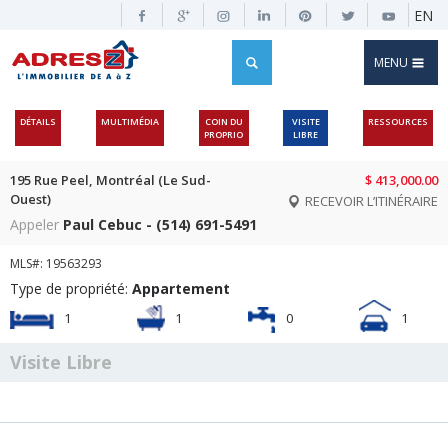
EN
MENU
DÉTAILS
MULTIMÉDIA
COIN DU
VISITE
RESSOURCES
PROPRIO
LIBRE
195 Rue Peel, Montréal (Le Sud-
$ 413,000.00
Ouest)
RECEVOIR L’ITINÉRAIRE
Appeler
Paul Cebuc - (514) 691-5491
MLS#: 19563293
Type de propriété:
Appartement
1
1
0
1
Visite Libre